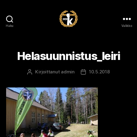
Haku
Valikko
Kalvolan
Keihäs
Helasuunnistus_leiri
Kirjoittanut
admin
10.5.2018
Kirjoittaja
Julkaisupäivämäärä