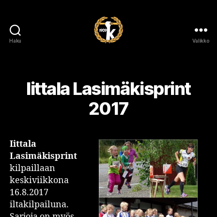
Haku
Valikko
Kalvolan
Keihäs
Iittala Lasimäkisprint
2017
Iittala
Lasimäkisprint
kilpaillaan
keskiviikkona
16.8.2017
iltakilpailuna.
Sarjoja on myös