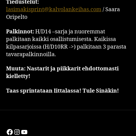
Tiedustelut:
lasimakisprint@kalvolankeihas.com
/ Saara
Oripelto
Palkinnot:
H/D14 –sarja ja nuoremmat
palkitaan kaikki osallistumisesta. Kaikissa
kilpasarjoissa (H/D10RR ->) palkitaan 3 parasta
tavarapalkinnoilla.
Muuta: Nastarit ja piikkarit ehdottomasti
kielletty!
Taas sprintataan Iittalassa! Tule Sinäkin!
Facebook
Instagram
YouTube