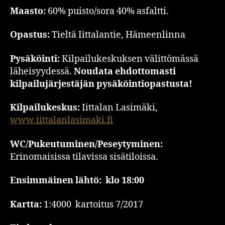
Maasto
:
60% puisto/sora 40% asfaltti.
Opastus:
Tieltä Iittalantie, Hämeenlinna
Pysäköinti:
Kilpailukeskuksen välittömässä
läheisyydessä.
Noudata ehdottomasti
kilpailujärjestäjän pysäköintiopastusta!
Kilpailukeskus:
Iittalan Lasimäki,
www.iittalanlasimaki.fi
WC/Pukeutuminen/Peseytyminen:
Erinomaisissa tilavissa sisätiloissa.
Ensimmäinen lähtö:
klo 18:00
Kartta:
1:4000 kartoitus 7/2017