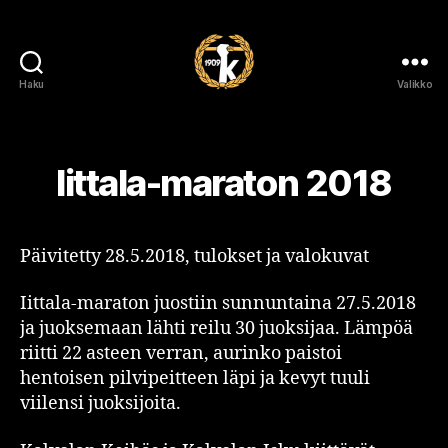
Haku
Valikko
Kalvolan
Keihäs
Iittala-maraton 2018
Päivitetty 28.5.2018, tulokset ja valokuvat
Iittala-maraton juostiin sunnuntaina 27.5.2018
ja juoksemaan lähti reilu 30 juoksijaa. Lämpöä
riitti 22 asteen verran, aurinko paistoi
hentoisen pilvipeitteen läpi ja kevyt tuuli
viilensi juoksijoita.